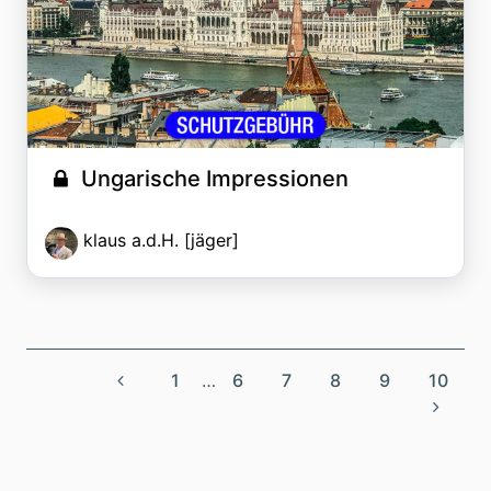
Ungarische Impressionen
klaus a.d.H. [jäger]
1
…
6
7
8
9
10