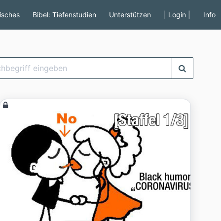
tisches
Bibel: Tiefenstudien
Unterstützen
| Login |
Info
begriff
eben