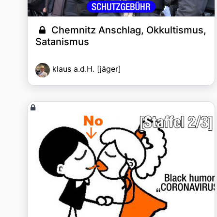
Chemnitz Anschlag, Okkultismus,
Satanismus
klaus a.d.H. [jäger]