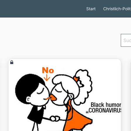
Start
Christlich-Poli
Such
eing