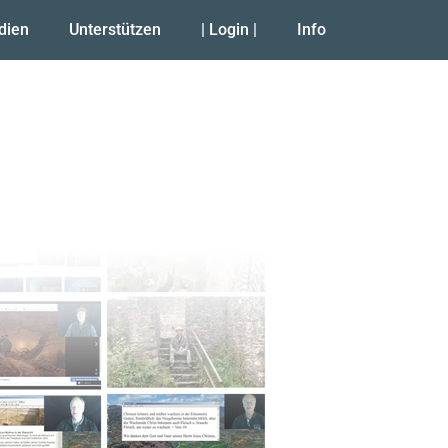
udien
Unterstützen
| Login |
Info