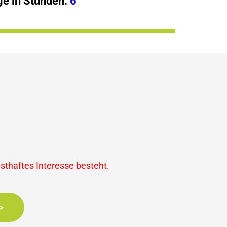
e in Stunden:
6
nsthaftes Interesse besteht.
>