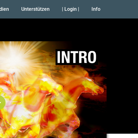
udien
Unterstützen
| Login |
Info
Abspielen