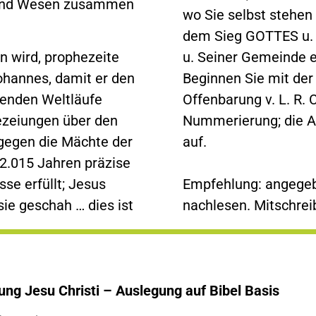
n und Wesen zusammen
wo Sie selbst stehen
dem Sieg GOTTES u
n wird, prophezeite
u. Seiner Gemeinde e
hannes, damit er den
Beginnen Sie mit der 
enden Weltläufe
Offenbarung v. L. R. 
hezeiungen über den
Nummerierung; die A
gegen die Mächte der
auf.
 2.015 Jahren präzise
sse erfüllt; Jesus
Empfehlung: angegeb
sie geschah … dies ist
nachlesen. Mitschrei
ung Jesu Christi – Auslegung auf Bibel Basis