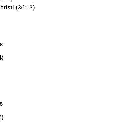
hristi (36:13)
)
)
s
4)
)
s
8)
)
)