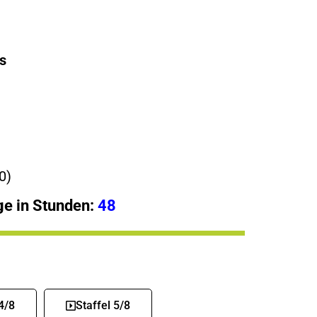
s
0)
e in Stunden:
48
4/8
Staffel 5/8