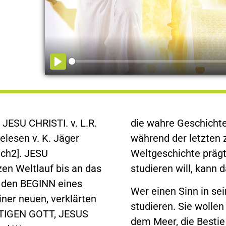
ESU CHRISTI. v. L.R.
die wahre Geschichte
elesen v. K. Jäger
während der letzten 
ach2]. JESU
Weltgeschichte präg
n Weltlauf bis an das
studieren will, kann d
ie den BEGINN eines
Wer einen Sinn in sei
ner neuen, verklärten
studieren. Sie wollen
TIGEN GOTT, JESUS
dem Meer, die Bestie 