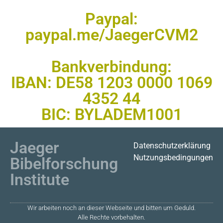
Paypal:
paypal.me/JaegerCVM2
Bankverbindung:
IBAN: DE58 1203 0000 1069
4352 44
BIC: BYLADEM1001
Jaeger
Datenschutzerklärung
Nutzungsbedingungen
Bibelforschung
Institute
Wir arbeiten noch an dieser Webseite und bitten um Geduld.
Alle Rechte vorbehalten.