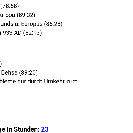
 (78:58)
uropa (89:32)
ands u. Europas (86:28)
n 933 AD (62:13)
)
. Behse (39:20)
robleme nur durch Umkehr zum
e in Stunden:
23