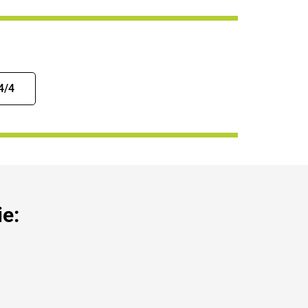
4/4
e: