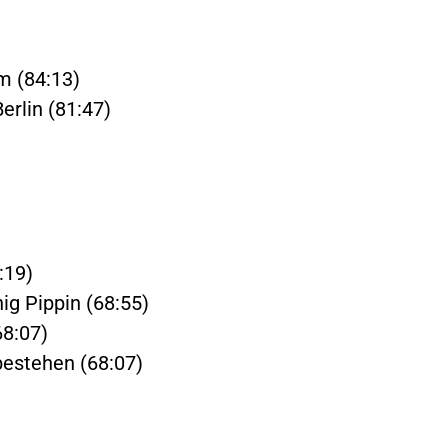
m (84:13)
erlin (81:47)
:19)
ig Pippin (68:55)
68:07)
 bestehen (68:07)