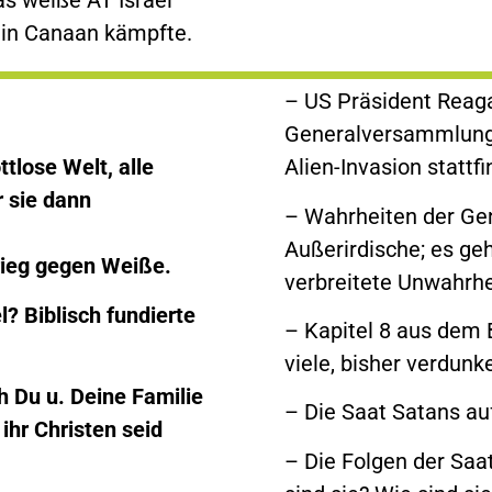
 in Canaan kämpfte.
– US Präsident Reag
Generalversammlung d
ttlose Welt, alle
Alien-Invasion stattf
r sie dann
– Wahrheiten der Gen
Außerirdische; es ge
Krieg gegen Weiße.
verbreitete Unwahrhe
l? Biblisch fundierte
– Kapitel 8 aus dem B
viele, bisher verdunk
h Du u. Deine Familie
– Die Saat Satans au
 ihr Christen seid
– Die Folgen der Saat