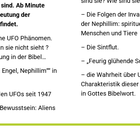
sind sie? Wie sind si
l sind. Ab Minute
– Die Folgen der Inva
deutung der
der Nephillim: spirit
findet.
Menschen und Tiere
erne UFO Phänomen.
– Die Sintflut.
 sie nicht sieht ?
ung in der Bibel…
– „Feurig glühende S
Engel, Nephillim““ in
– die Wahrheit über 
Charakteristik diese
in Gottes Bibelwort.
len UFOs seit 1947
 Bewusstsein: Aliens