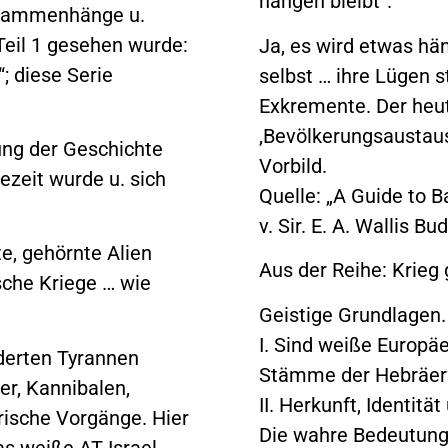
hängen bleibt“.
Zusammenhänge u.
eil 1 gesehen wurde:
Ja, es wird etwas hä
“; diese Serie
selbst … ihre Lügen 
Exkremente. Der heut
‚Bevölkerungsaustausc
ng der Geschichte
Vorbild.
ezeit wurde u. sich
Quelle: „A Guide to B
v. Sir. E. A. Wallis B
e, gehörnte Alien
Aus der Reihe: Krieg
ische Kriege … wie
Geistige Grundlagen
I. Sind weiße Europä
nderten Tyrannen
Stämme der Hebräe
r, Kannibalen,
II. Herkunft, Identit
orische Vorgänge. Hier
Die wahre Bedeutung 
as weiße AT Israel