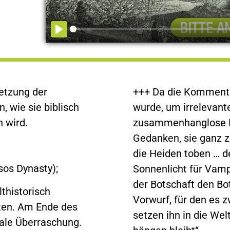
setzung der
+++ Da die Kommenta
, wie sie biblisch
wurde, um irrelevant
n wird.
zusammenhanglose Bib
Gedanken, sie ganz z
die Heiden toben … de
sos Dynasty);
Sonnenlicht für Vampi
der Botschaft den Bot
thistorisch
Vorwurf, für den es z
ten. Am Ende des
setzen ihn in die Wel
nale Überraschung.