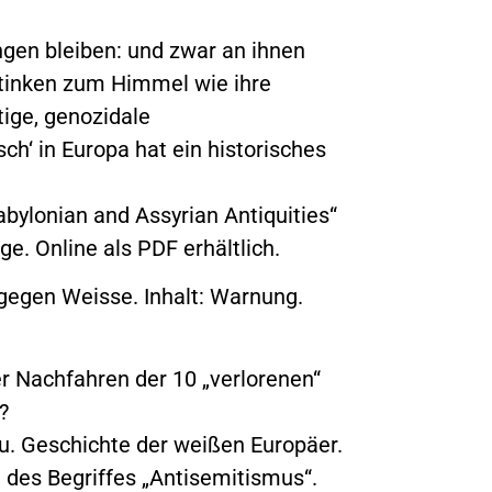
ngen bleiben: und zwar an ihnen
stinken zum Himmel wie ihre
ige, genozidale
h‘ in Europa hat ein historisches
abylonian and Assyrian Antiquities“
udge. Online als PDF erhältlich.
 gegen Weisse. Inhalt: Warnung.
.
er Nachfahren der 10 „verlorenen“
r?
ät u. Geschichte der weißen Europäer.
des Begriffes „Antisemitismus“.