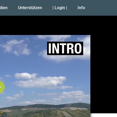
udien
Unterstützen
| Login |
Info
Abspielen