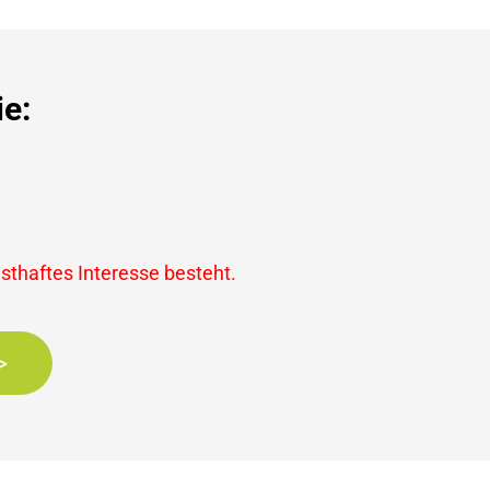
e:
nsthaftes Interesse besteht.
>