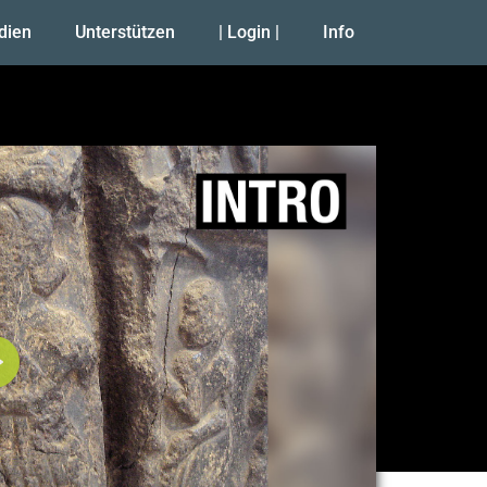
udien
Unterstützen
| Login |
Info
Abspielen