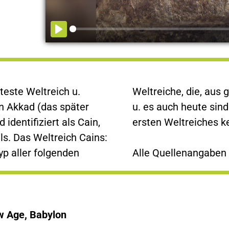
teste Weltreich u.
 Sicht, wichtig waren
n Akkad (das später
rsten Herrscher des
identifiziert als Cain,
ersten Weltreiches 
s. Das Weltreich Cains:
p aller folgenden
Alle Quellenangaben 
w Age, Babylon