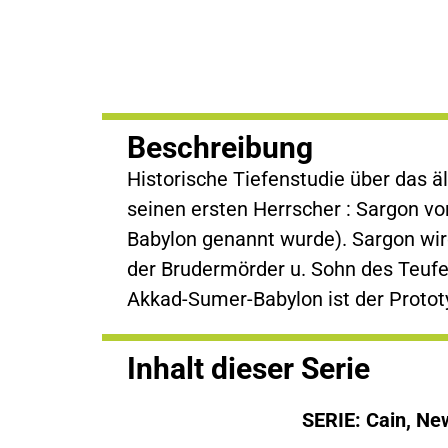
Beschreibung
Historische Tiefenstudie über das äl
Weltreiche, die, aus göttlich-biblischer
seinen ersten Herrscher : Sargon vo
u. es auch heute sind. Lerne den e
Babylon genannt wurde). Sargon wird 
der Brudermörder u. Sohn des Teufel
Akkad-Sumer-Babylon ist der Prototy
Inhalt dieser Serie
SERIE: Cain, Ne