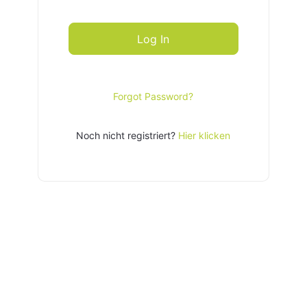
Forgot Password?
Noch nicht registriert?
Hier klicken