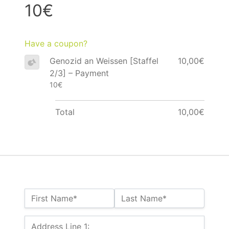
10€
Have a coupon?
Genozid an Weissen [Staffel
10,00€
2/3] – Payment
10€
Total
10,00€
Name:*
First Name*
Last Name*
Billing Address
Address Line 1: