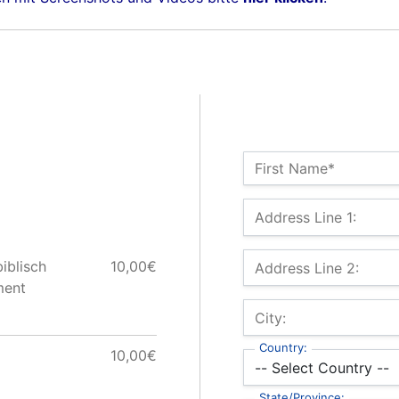
Name:*
First Name*
Billing Address
Address Line 1:
iblisch
10,00€
Address Line 2:
ment
City:
Country:
10,00€
State/Province: