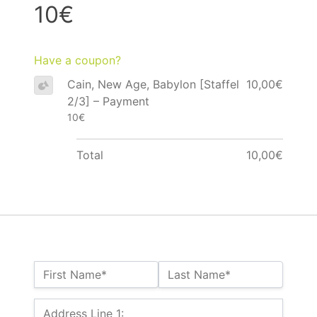
10€
Have a coupon?
Cain, New Age, Babylon [Staffel
10,00€
2/3] – Payment
10€
Total
10,00€
Name:*
First Name*
Last Name*
Billing Address
Address Line 1: