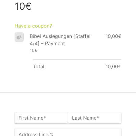
10€
Have a coupon?
Bibel Auslegungen [Staffel
10,00€
4/4] – Payment
10€
Total
10,00€
Name:*
First Name*
Last Name*
Billing Address
Address Line 1: