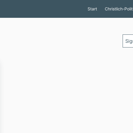
Start
Christlich-Poli
Such
eing