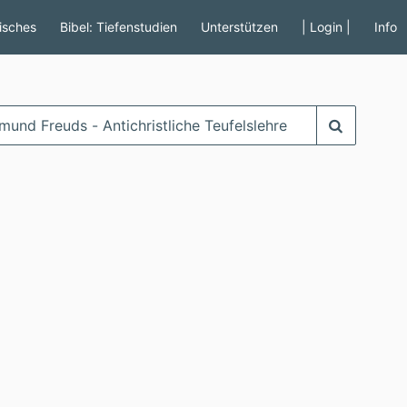
tisches
Bibel: Tiefenstudien
Unterstützen
| Login |
Info
begriff
eben